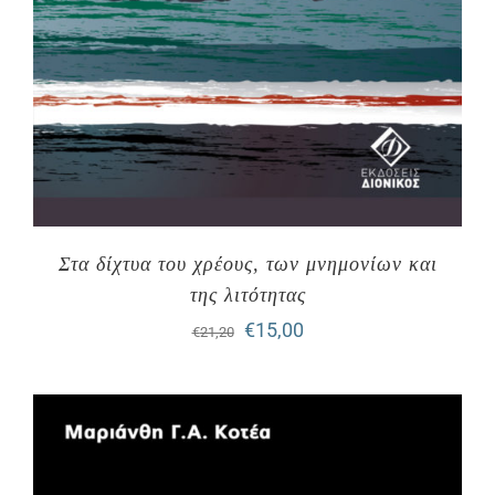
Στα δίχτυα του χρέους, των μνημονίων και
της λιτότητας
Original
Η
€
15,00
€
21,20
price
τρέχουσα
was:
τιμή
€21,20.
είναι:
€15,00.