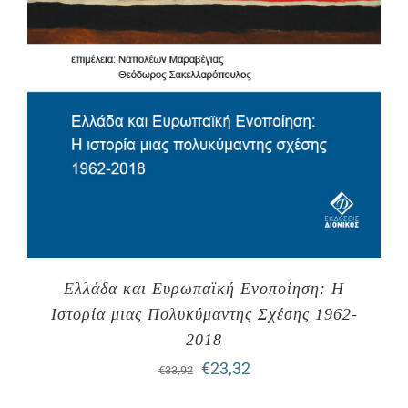
Ελλάδα και Ευρωπαϊκή Ενοποίηση: Η
Ιστορία μιας Πολυκύμαντης Σχέσης 1962-
2018
Original
Η
€
23,32
€
33,92
price
τρέχουσα