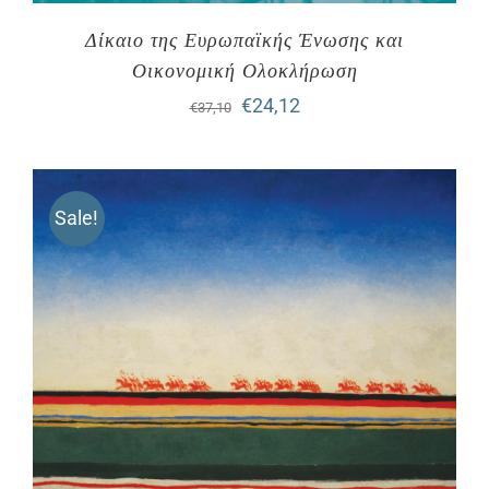
Δίκαιο της Ευρωπαϊκής Ένωσης και
Οικονομική Ολοκλήρωση
Original
Η
€
24,12
€
37,10
price
τρέχουσα
was:
τιμή
Sale!
€37,10.
είναι:
€24,12.