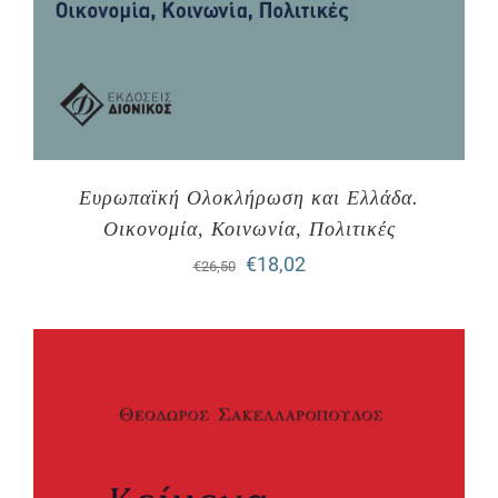
Ευρωπαϊκή Ολοκλήρωση και Ελλάδα.
Οικονομία, Κοινωνία, Πολιτικές
Original
Η
€
18,02
€
26,50
price
τρέχουσα
was:
τιμή
€26,50.
είναι:
€18,02.