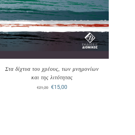
Στα δίχτυα του χρέους, των μνημονίων
και της λιτότητας
Original
Η
€
15,00
€
21,20
price
τρέχουσα
was:
τιμή
€21,20.
είναι:
€15,00.