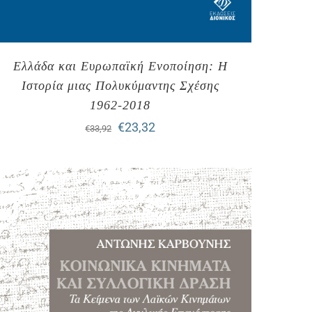
Ελλάδα και Ευρωπαϊκή Ενοποίηση: Η
Ιστορία μιας Πολυκύμαντης Σχέσης
1962-2018
Original
Η
€
23,32
€
33,92
price
τρέχουσα
was:
τιμή
€33,92.
είναι:
€23,32.