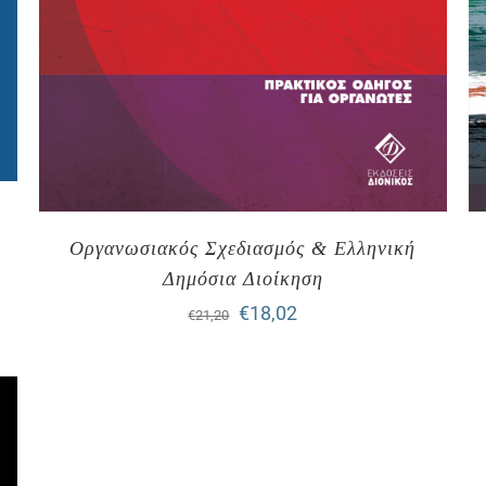
Οργανωσιακός Σχεδιασμός & Ελληνική
Δημόσια Διοίκηση
Original
Η
€
18,02
€
21,20
price
τρέχουσα
was:
τιμή
€21,20.
είναι:
€18,02.