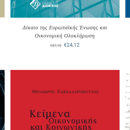
Δίκαιο της Ευρωπαϊκής Ένωσης και
Οικονομική Ολοκλήρωση
Original
Η
€
24,12
€
37,10
price
τρέχουσα
was:
τιμή
€37,10.
είναι:
€24,12.