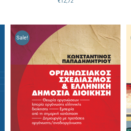
€
12,72
Sale!