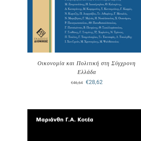
Οικονοµία και Πολιτική στη Σύγχρονη
Ελλάδα
Original
Η
€
28,62
€
46,64
price
τρέχουσα
was:
τιμή
€46,64.
είναι:
€28,62.