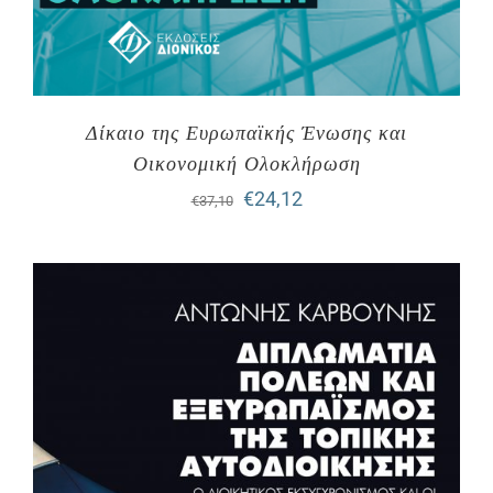
Δίκαιο της Ευρωπαϊκής Ένωσης και
Οικονομική Ολοκλήρωση
Original
Η
€
24,12
€
37,10
price
τρέχουσα
was:
τιμή
€37,10.
είναι:
€24,12.