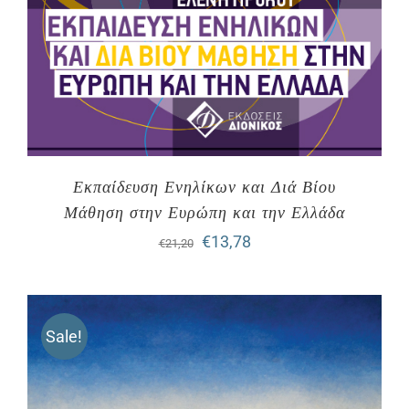
Εκπαίδευση Ενηλίκων και Διά Βίου
Μάθηση στην Ευρώπη και την Ελλάδα
Original
Η
€
13,78
€
21,20
price
τρέχουσα
was:
τιμή
Sale!
€21,20.
είναι:
€13,78.