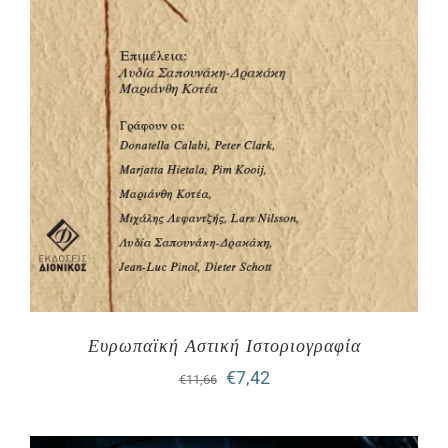
Ευρωπαϊκή Αστική Ιστοριογραφία
Original
Η
€
7,42
€
11,66
price
τρέχουσα