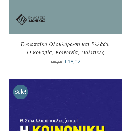
Ευρωπαϊκή Ολοκλήρωση και Ελλάδα.
Οικονομία, Κοινωνία, Πολιτικές
Original
Η
€
18,02
€
26,50
price
τρέχουσα
was:
τιμή
Sale!
€26,50.
είναι:
€18,02.