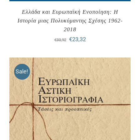
Ελλάδα και Ευρωπαϊκή Ενοποίηση: Η
Ιστορία μιας Πολυκύμαντης Σχέσης 1962-
2018
Original
Η
€
23,32
€
33,92
price
τρέχουσα
was:
τιμή
Sale!
€33,92.
είναι:
€23,32.