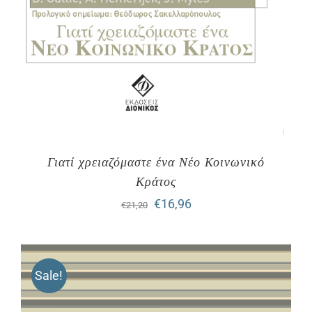
Γιατί χρειαζόμαστε ένα Νέο Κοινωνικό
Κράτος
Original
Η
€
16,96
€
21,20
price
τρέχουσα
was:
τιμή
Sale!
€21,20.
είναι:
€16,96.