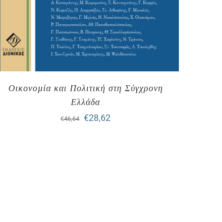
Οικονοµία και Πολιτική στη Σύγχρονη
Ελλάδα
Original
Η
€
28,62
€
46,64
price
τρέχουσα
was:
τιμή
€46,64.
είναι:
€28,62.