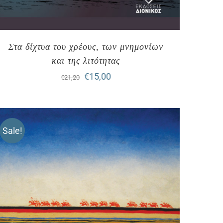
Στα δίχτυα του χρέους, των μνημονίων
και της λιτότητας
Original
Η
€
15,00
€
21,20
price
τρέχουσα
was:
τιμή
€21,20.
είναι:
Sale!
€15,00.