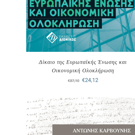
Δίκαιο της Ευρωπαϊκής Ένωσης και
Οικονομική Ολοκλήρωση
Original
Η
€
24,12
€
37,10
price
τρέχουσα
was:
τιμή
€37,10.
είναι:
€24,12.