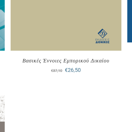
Βασικές Έννοιες Εμπορικού Δικαίου
Original
Η
€
26,50
€
37,10
price
τρέχουσα
was:
τιμή
€37,10.
είναι:
€26,50.