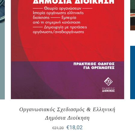
Οργανωσιακός Σχεδιασμός & Ελληνική
Δημόσια Διοίκηση
Original
Η
€
18,02
€
21,20