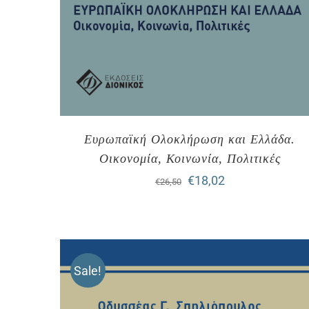
Ευρωπαϊκή Ολοκλήρωση και Ελλάδα.
Οικονομία, Κοινωνία, Πολιτικές
Original
Η
€
18,02
€
26,50
price
τρέχουσα
was:
τιμή
€26,50.
είναι:
Sale!
€18,02.