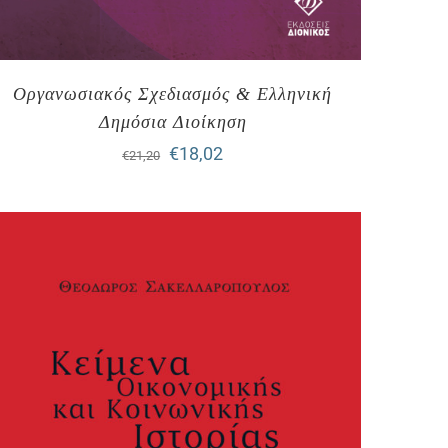
Οργανωσιακός Σχεδιασμός & Ελληνική
Δημόσια Διοίκηση
Original
Η
€
18,02
€
21,20
price
τρέχουσα
was:
τιμή
€21,20.
είναι:
€18,02.