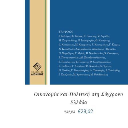
Οικονοµία και Πολιτική στη Σύγχρονη
Ελλάδα
Original
Η
€
28,62
€
46,64
price
τρέχουσα