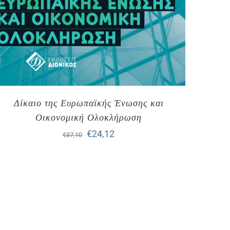
Δίκαιο της Ευρωπαϊκής Ένωσης και
Οικονομική Ολοκλήρωση
Original
Η
€
24,12
€
37,10
price
τρέχουσα
was:
τιμή
€37,10.
είναι:
€24,12.