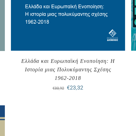
Ελλάδα και Ευρωπαϊκή Ενοποίηση: Η
Ιστορία μιας Πολυκύμαντης Σχέσης
1962-2018
Original
Η
€
23,32
€
33,92
price
τρέχουσα
was:
τιμή
€33,92.
είναι:
€23,32.