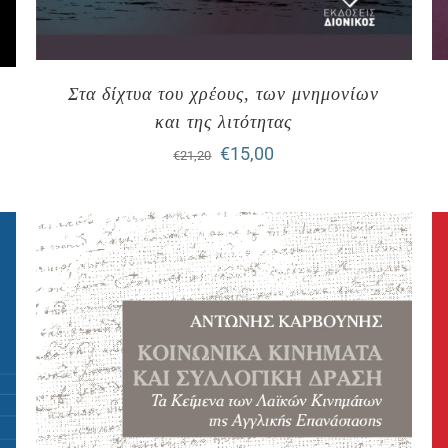
Στα δίχτυα του χρέους, των μνημονίων
και της λιτότητας
Original
Η
€
15,00
€
21,20
price
τρέχουσα
was:
τιμή
€21,20.
είναι:
€15,00.