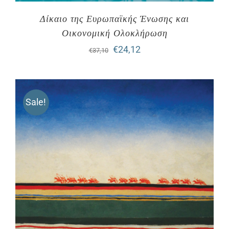
Δίκαιο της Ευρωπαϊκής Ένωσης και
Οικονομική Ολοκλήρωση
Original
Η
€
24,12
€
37,10
price
τρέχουσα
was:
τιμή
Sale!
€37,10.
είναι:
€24,12.