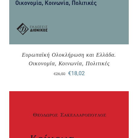
Ευρωπαϊκή Ολοκλήρωση και Ελλάδα.
Οικονομία, Κοινωνία, Πολιτικές
Original
Η
€
18,02
€
26,50
price
τρέχουσα
was:
τιμή
€26,50.
είναι:
€18,02.