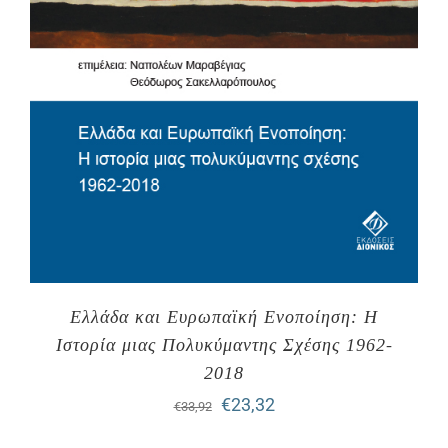
Ελλάδα και Ευρωπαϊκή Ενοποίηση: Η
Ιστορία μιας Πολυκύμαντης Σχέσης 1962-
2018
Original
Η
€
23,32
€
33,92
price
τρέχουσα