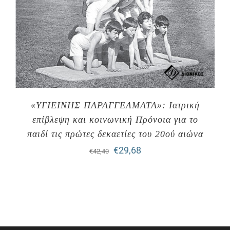
«ΥΓΙΕΙΝΗΣ ΠΑΡΑΓΓΕΛΜΑΤΑ»: Ιατρική
επίβλεψη και κοινωνική Πρόνοια για το
παιδί τις πρώτες δεκαετίες του 20ού αιώνα
Original
Η
€
29,68
€
42,40
price
τρέχουσα
was:
τιμή
€42,40.
είναι:
€29,68.