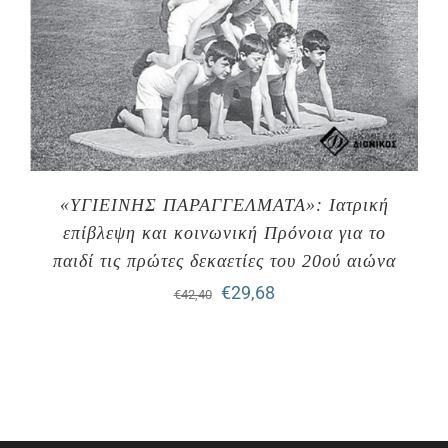
«ΥΓΙΕΙΝΗΣ ΠΑΡΑΓΓΕΛΜΑΤΑ»: Ιατρική
επίβλεψη και κοινωνική Πρόνοια για το
παιδί τις πρώτες δεκαετίες του 20ού αιώνα
Original
Η
€
29,68
€
42,40
price
τρέχουσα
was:
τιμή
€42,40.
είναι:
€29,68.