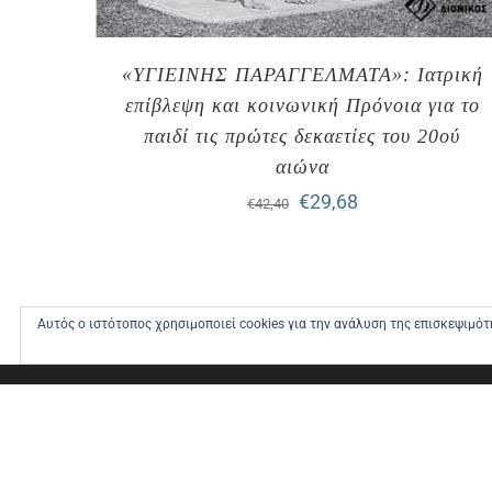
«ΥΓΙΕΙΝΗΣ ΠΑΡΑΓΓΕΛΜΑΤΑ»: Ιατρική
επίβλεψη και κοινωνική Πρόνοια για το
παιδί τις πρώτες δεκαετίες του 20ού
αιώνα
Original
Η
€
29,68
€
42,40
price
τρέχουσα
was:
τιμή
€42,40.
είναι:
Αυτός ο ιστότοπος χρησιμοποιεί cookies για την ανάλυση της επισκεψιμό
€29,68.