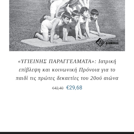
«ΥΓΙΕΙΝΗΣ ΠΑΡΑΓΓΕΛΜΑΤΑ»: Ιατρική
επίβλεψη και κοινωνική Πρόνοια για το
παιδί τις πρώτες δεκαετίες του 20ού αιώνα
Original
Η
€
29,68
€
42,40
price
τρέχουσα
was:
τιμή
€42,40.
είναι:
€29,68.