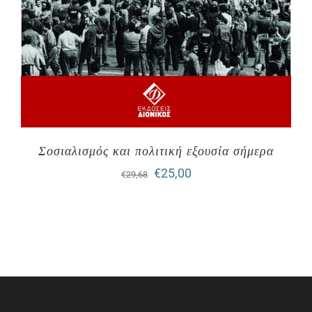
Σοσιαλισμός και πολιτική εξουσία σήμερα
Original
Η
€
25,00
€
29,68
price
τρέχουσα
was:
τιμή
€29,68.
είναι:
€25,00.