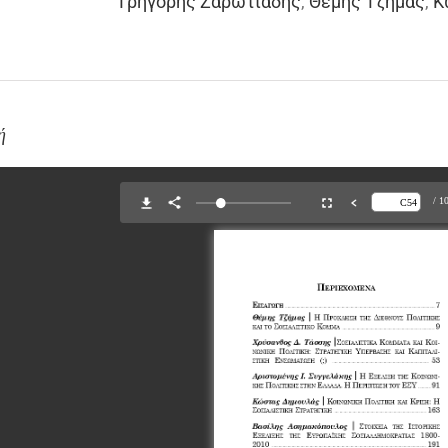
Γρηγόρης Ζαρωτιάδης
,
Θέμης Τζήμας
,
Κ
ή