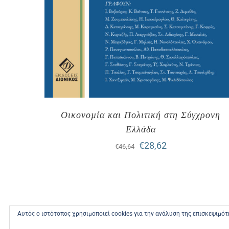
Οικονοµία και Πολιτική στη Σύγχρονη
Ελλάδα
Original
Η
€
28,62
€
46,64
price
τρέχουσα
was:
τιμή
€46,64.
είναι:
Αυτός ο ιστότοπος χρησιμοποιεί cookies για την ανάλυση της επισκεψιμό
€28,62.