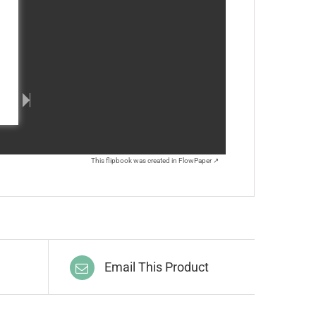
This flipbook was created in FlowPaper ↗
Email This Product