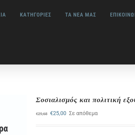
ΕΙΑ
ΚΑΤΗΓΟΡΙΕΣ
ΤΑ ΝΕΑ ΜΑΣ
ΕΠΙΚΟΙΝΩ
Σοσιαλισμός και πολιτική εξ
Original
Η
€
25,00
Σε απόθεμα
€
29,68
price
τρέχουσα
was:
τιμή