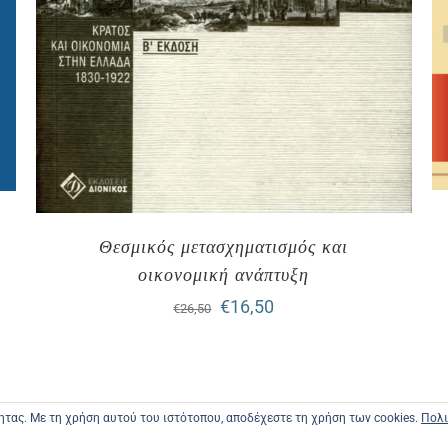
Θεσμικός μετασχηματισμός και
οικονομική ανάπτυξη
Original
Η
€
16,50
€
26,50
price
τρέχουσα
was:
τιμή
€26,50.
είναι:
τητας. Με τη χρήση αυτού του ιστότοπου, αποδέχεστε τη χρήση των cookies.
Πολι