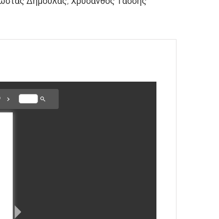
ώστας Δημουλάς
,
Χρύσανθος Τάσσης