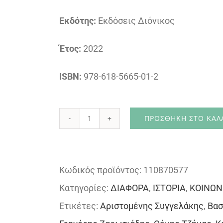
Εκδότης:
Εκδόσεις Διόνικος
Έτος:
2022
ISBN:
978-618-5665-01-2
ΠΡΟΣΘΉΚΗ ΣΤΟ ΚΑΛ
Σοσιαλισμός
και
πολιτική
Κωδικός προϊόντος:
110870577
εξουσία
Κατηγορίες:
ΔΙΑΦΟΡΑ
,
ΙΣΤΟΡΙΑ
,
ΚΟΙΝΩΝ
σήμερα
Ετικέτες:
Αριστομένης Συγγελάκης
,
Βασ
ποσότητα