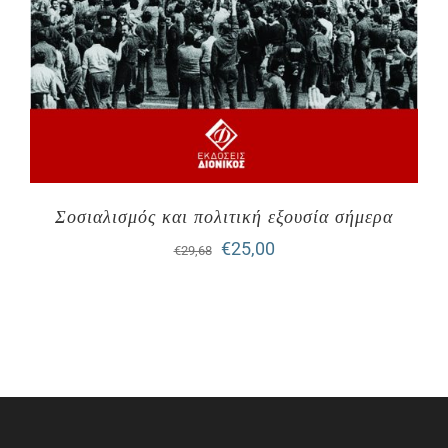
Σοσιαλισμός και πολιτική εξουσία σήμερα
Original
Η
€
25,00
€
29,68
price
τρέχουσα
was:
τιμή
€29,68.
είναι:
€25,00.