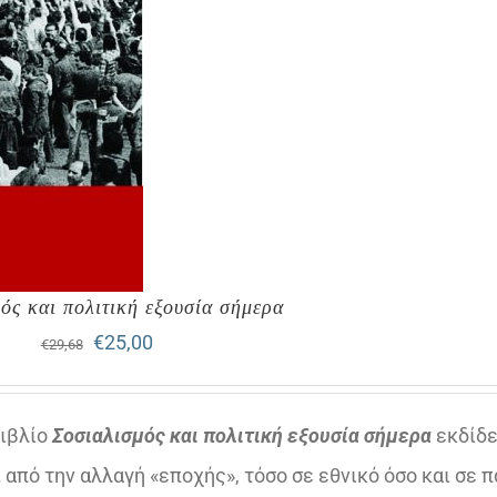
ός και πολιτική εξουσία σήμερα
Original
Η
€
25,00
€
29,68
price
τρέχουσα
was:
τιμή
βιβλίο
Σοσιαλισμός και πολιτική εξουσία σήμερα
εκδίδε
€29,68.
είναι:
 από την αλλαγή «εποχής», τόσο σε εθνικό όσο και σε 