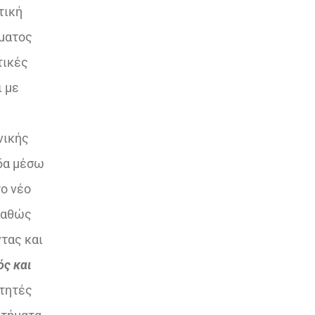
τική
μματος
τικές
ι με
νικής
άδα μέσω
το νέο
 καθώς
τας και
ός και
ιτητές