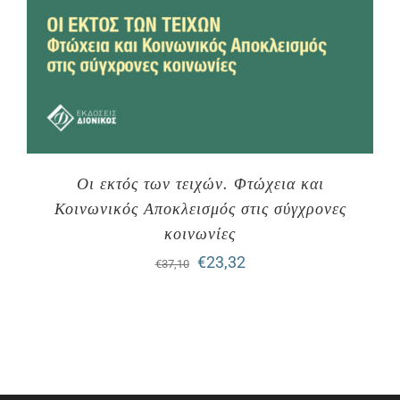
Οι εκτός των τειχών. Φτώχεια και
Κοινωνικός Αποκλεισμός στις σύγχρονες
κοινωνίες
Original
Η
€
23,32
€
37,10
price
τρέχουσα
was:
τιμή
€37,10.
είναι:
€23,32.