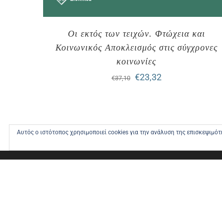
Οι εκτός των τειχών. Φτώχεια και
Κοινωνικός Αποκλεισμός στις σύγχρονες
κοινωνίες
Original
Η
€
23,32
€
37,10
price
τρέχουσα
was:
τιμή
€37,10.
είναι:
Αυτός ο ιστότοπος χρησιμοποιεί cookies για την ανάλυση της επισκεψιμό
€23,32.