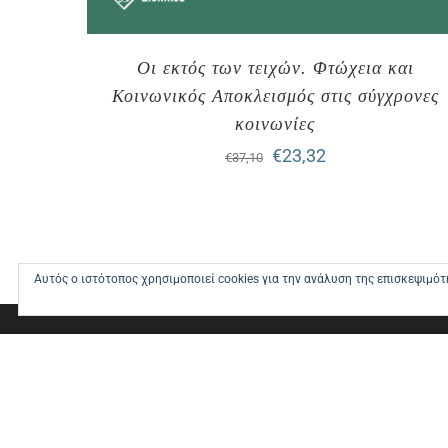
Οι εκτός των τειχών. Φτώχεια και
Κοινωνικός Αποκλεισμός στις σύγχρονες
κοινωνίες
Original
Η
€
23,32
€
37,10
price
τρέχουσα
was:
τιμή
€37,10.
είναι:
Αυτός ο ιστότοπος χρησιμοποιεί cookies για την ανάλυση της επισκεψιμό
€23,32.