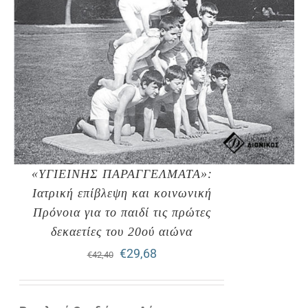
«ΥΓΙΕΙΝΗΣ ΠΑΡΑΓΓΕΛΜΑΤΑ»:
Ιατρική επίβλεψη και κοινωνική
Πρόνοια για το παιδί τις πρώτες
δεκαετίες του 20ού αιώνα
Original
Η
€
29,68
€
42,40
price
τρέχουσα
was:
τιμή