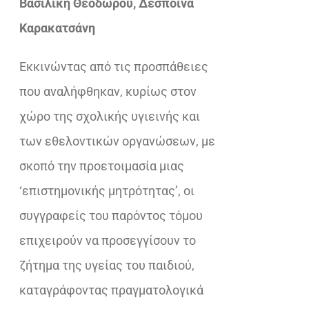
Βασιλική Θεοδώρου, Δέσποινα
€42,40.
είναι:
Καρακατσάνη
€29,68.
Eκκινώντας από τις προσπάθειες
που αναλήφθηκαν, κυρίως στον
χώρο της σχολικής υγιεινής και
των εθελοντικών οργανώσεων, με
σκοπό την προετοιμασία μιας
‘επιστημονικής μητρότητας’, οι
συγγραφείς του παρόντος τόμου
επιχειρούν να προσεγγίσουν το
ζήτημα της υγείας του παιδιού,
καταγράφοντας πραγματολογικά