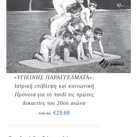
«ΥΓΙΕΙΝΗΣ ΠΑΡΑΓΓΕΛΜΑΤΑ»:
Ιατρική επίβλεψη και κοινωνική
Πρόνοια για το παιδί τις πρώτες
δεκαετίες του 20ού αιώνα
Original
Η
€
29,68
€
42,40
price
τρέχουσα
was:
τιμή