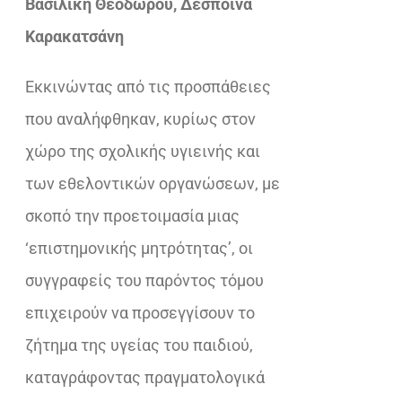
Βασιλική Θεοδώρου, Δέσποινα
€42,40.
είναι:
Καρακατσάνη
€29,68.
Eκκινώντας από τις προσπάθειες
που αναλήφθηκαν, κυρίως στον
χώρο της σχολικής υγιεινής και
των εθελοντικών οργανώσεων, με
σκοπό την προετοιμασία μιας
‘επιστημονικής μητρότητας’, οι
συγγραφείς του παρόντος τόμου
επιχειρούν να προσεγγίσουν το
ζήτημα της υγείας του παιδιού,
καταγράφοντας πραγματολογικά