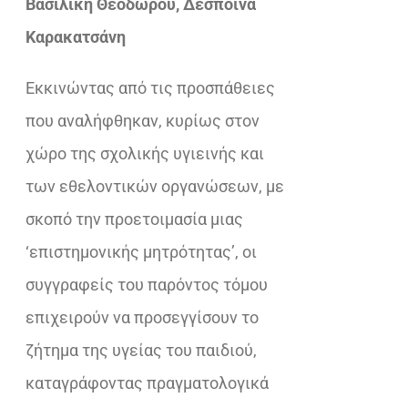
Βασιλική Θεοδώρου, Δέσποινα
€42,40.
είναι:
Καρακατσάνη
€29,68.
Eκκινώντας από τις προσπάθειες
που αναλήφθηκαν, κυρίως στον
χώρο της σχολικής υγιεινής και
των εθελοντικών οργανώσεων, με
σκοπό την προετοιμασία μιας
‘επιστημονικής μητρότητας’, οι
συγγραφείς του παρόντος τόμου
επιχειρούν να προσεγγίσουν το
ζήτημα της υγείας του παιδιού,
καταγράφοντας πραγματολογικά