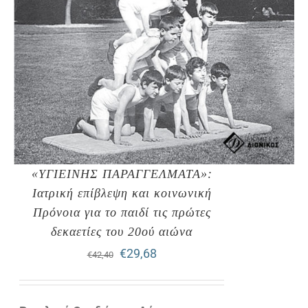
«ΥΓΙΕΙΝΗΣ ΠΑΡΑΓΓΕΛΜΑΤΑ»:
Ιατρική επίβλεψη και κοινωνική
Πρόνοια για το παιδί τις πρώτες
δεκαετίες του 20ού αιώνα
Original
Η
€
29,68
€
42,40
price
τρέχουσα
was:
τιμή