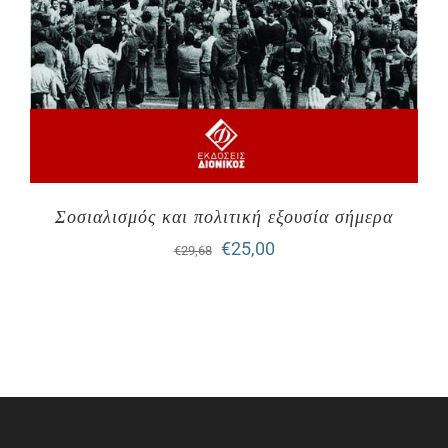
Σοσιαλισμός και πολιτική εξουσία σήμερα
Original
Η
€
25,00
€
29,68
price
τρέχουσα
was:
τιμή
€29,68.
είναι:
€25,00.