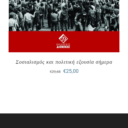
Σοσιαλισμός και πολιτική εξουσία σήμερα
Original
Η
€
25,00
€
29,68
price
τρέχουσα
was:
τιμή
€29,68.
είναι:
€25,00.