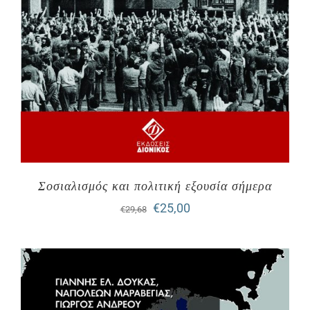
Σοσιαλισμός και πολιτική εξουσία σήμερα
Original
Η
€
25,00
€
29,68
price
τρέχουσα
was:
τιμή
€29,68.
είναι:
€25,00.