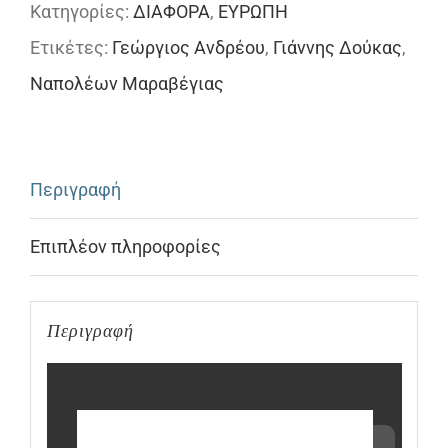
Κατηγορίες:
ΔΙΑΦΟΡΑ
,
ΕΥΡΩΠΗ
Ευρωπαϊκής
Ετικέτες:
Γεώργιος Ανδρέου
,
Γιάννης Δούκας
,
Ολοκλήρωσης:
Ναπολέων Μαραβέγιας
Σύγκλιση
ή
απόκλιση;
Περιγραφή
ποσότητα
Επιπλέον πληροφορίες
Περιγραφή