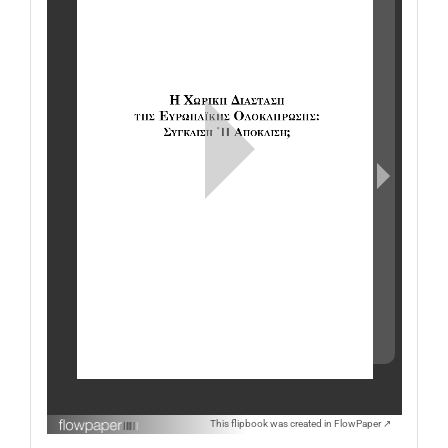
This flipbook was created in FlowPaper ↗