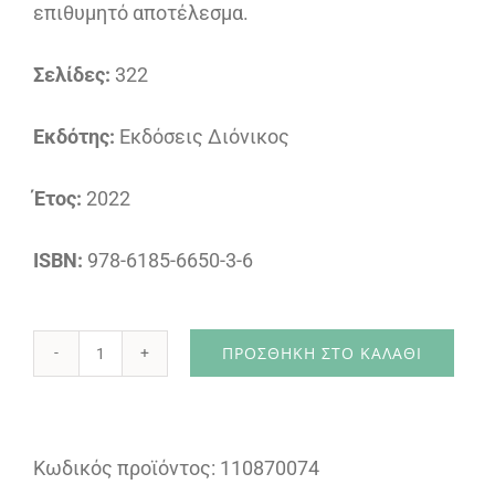
επιθυμητό αποτέλεσμα.
Σελίδες:
322
Εκδότης:
Εκδόσεις Διόνικος
Έτος:
2022
ISBN:
978-6185-6650-3-6
ΠΡΟΣΘΉΚΗ ΣΤΟ ΚΑΛΆΘΙ
Η
Χωρική
διάσταση
Κωδικός προϊόντος:
110870074
της