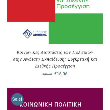
Κοινωνικές Διαστάσεις των Πολιτικών
στην Ανώτατη Εκπαίδευση: Συγκριτική και
Διεθνής Προσέγγιση
Original
Η
€
16,96
€
21,20
price
τρέχουσα
was:
τιμή
Sale!
€21,20.
είναι:
€16,96.