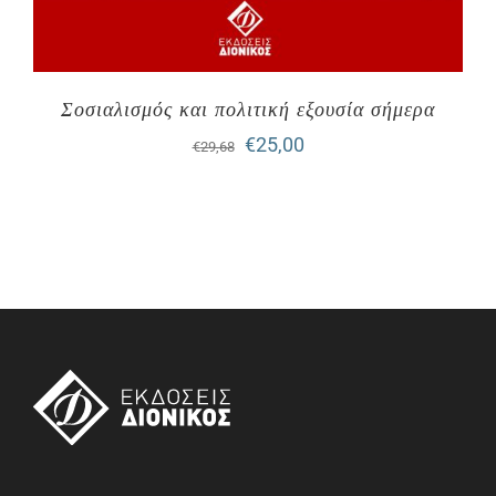
Σοσιαλισμός και πολιτική εξουσία σήμερα
Original
Η
€
25,00
€
29,68
price
τρέχουσα
was:
τιμή
€29,68.
είναι:
€25,00.