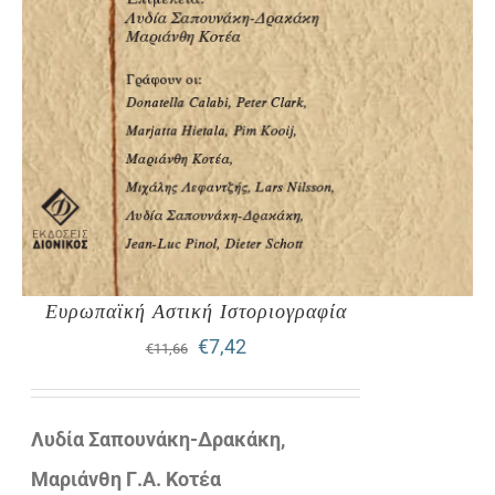
Ευρωπαϊκή Αστική Ιστοριογραφία
Original
Η
€
7,42
€
11,66
price
τρέχουσα
was:
τιμή
Λυδία Σαπουνάκη-Δρακάκη,
€11,66.
είναι:
Μαριάνθη Γ.Α. Κοτέα