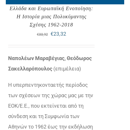
Ελλάδα και Ευρωπαϊκή Ενοποίηση:
Η Ιστορία μιας Πολυκύμαντης
Σχέσης 1962-2018
Original
Η
€
23,32
€
33,92
price
τρέχουσα
was:
τιμή
Ναπολέων Μαραβέγιας, Θεόδωρος
€33,92.
είναι:
Σακελλαρόπουλος
(επιμέλεια)
€23,32.
Η υπερπεντηκονταετής περίοδος
των σχέσεων της χώρας μας με την
ΕΟΚ/Ε.Ε., που εκτείνεται από τη
σύνδεση και τη Συμφωνία των
Αθηνών το 1962 έως την εκδήλωση