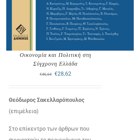
Οικονοµία και Πολιτική στη
Σύγχρονη Ελλάδα
Original
Η
€
28,62
€
46,64
price
τρέχουσα
was:
τιμή
Θεόδωρος Σακελλαρόπουλος
€46,64.
είναι:
(επιµέλεια)
€28,62.
Στο επίκεντρο των άρθρων που
συγκροτούν το περιεχόμενο του