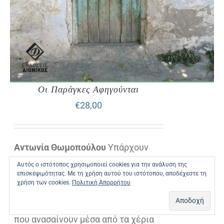
Οι Παράγκες Αφηγούνται
€
28,00
Αντωνία Θωμοπούλου
Υπάρχουν
ιστορίες που δεν ειπώθηκαν ποτέ.
Αυτός ο ιστότοπος χρησιμοποιεί cookies για την ανάλυση της
επισκεψιμότητας. Με τη χρήση αυτού του ιστότοπου, αποδέχεστε τη
Μνήμες θαμμένες στη σκόνη του
χρήση των cookies.
Πολιτική Απορρήτου
χρόνου, εικόνες ξεθωριασμένες,
που ανασαίνουν μέσα από τα χέρια