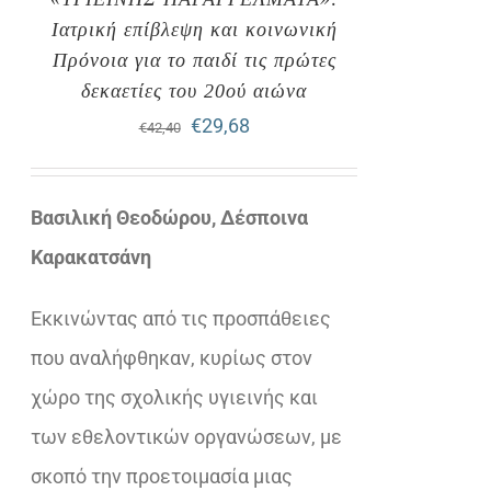
Ιατρική επίβλεψη και κοινωνική
Πρόνοια για το παιδί τις πρώτες
δεκαετίες του 20ού αιώνα
Original
Η
€
29,68
€
42,40
price
τρέχουσα
was:
τιμή
Βασιλική Θεοδώρου, Δέσποινα
€42,40.
είναι:
Καρακατσάνη
€29,68.
Eκκινώντας από τις προσπάθειες
που αναλήφθηκαν, κυρίως στον
χώρο της σχολικής υγιεινής και
των εθελοντικών οργανώσεων, με
σκοπό την προετοιμασία μιας