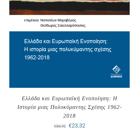
Ελλάδα και Ευρωπαϊκή Ενοποίηση: Η
Ιστορία μιας Πολυκύμαντης Σχέσης 1962-
2018
Original
Η
€
23,32
€
33,92
price
τρέχουσα