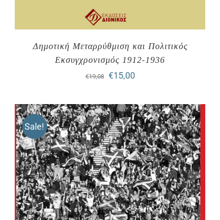
Δημοτική Μεταρρύθμιση και Πολιτικός
Εκσυγχρονισμός 1912-1936
Original
Η
€
15,00
€
19,08
price
τρέχουσα
was:
τιμή
Sale!
€19,08.
είναι:
€15,00.