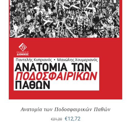
Ανατομία των Ποδοσφαιρικών Παθών
Original
Η
€
12,72
€
21,20
price
τρέχουσα