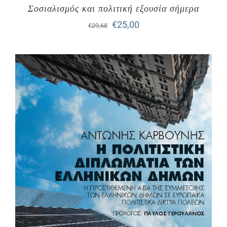
Σοσιαλισμός και πολιτική εξουσία σήμερα
Original
Η
€
25,00
€
29,68
price
τρέχουσα
was:
τιμή
€29,68.
είναι:
€25,00.