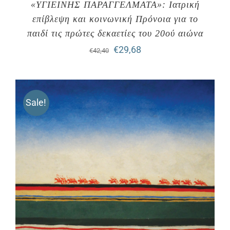
«ΥΓΙΕΙΝΗΣ ΠΑΡΑΓΓΕΛΜΑΤΑ»: Ιατρική
επίβλεψη και κοινωνική Πρόνοια για το
παιδί τις πρώτες δεκαετίες του 20ού αιώνα
Original
Η
€
29,68
€
42,40
price
τρέχουσα
was:
τιμή
Sale!
€42,40.
είναι:
€29,68.