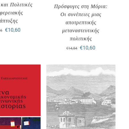
και Πολιτικές
Πρόσφυγες στη Μόρια:
φερειακής
Οι συνέπειες μιας
άπτυξης
αποτρεπτικής
Original
Η
€
10,60
μεταναστευτικής
96
πολιτικής
price
τρέχουσα
Original
Η
€
10,60
€
14,84
was:
τιμή
price
τρέχουσα
€16,96.
είναι:
was:
τιμή
€10,60.
€14,84.
είναι:
€10,60.