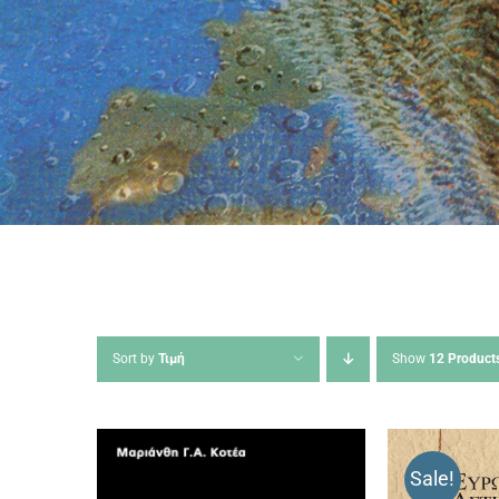
Sort by
Τιμή
Show
12 Product
Sale!