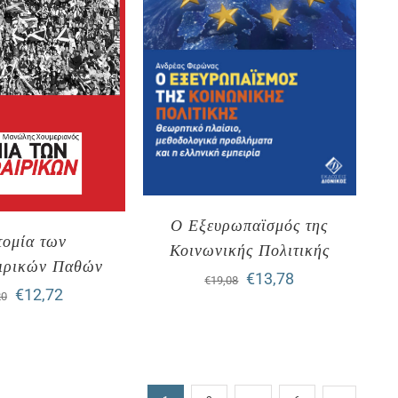
Ο Εξευρωπαϊσμός της
τομία των
Κοινωνικής Πολιτικής
ιρικών Παθών
Original
Η
€
13,78
€
19,08
Original
Η
€
12,72
20
price
τρέχουσα
price
τρέχουσα
was:
τιμή
was:
τιμή
€19,08.
είναι:
€21,20.
είναι: