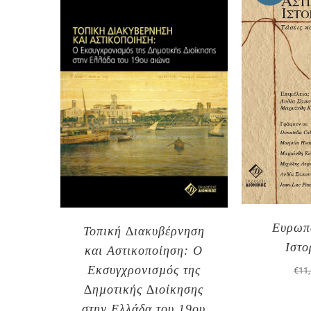
Ευρωπ
Τοπική ∆ιακυβέρνηση
Ιστο
και Αστικοποίηση: Ο
Εκσυγχρονισµός της
€
11
∆ηµοτικής ∆ιοίκησης
στην Ελλάδα του 19ου