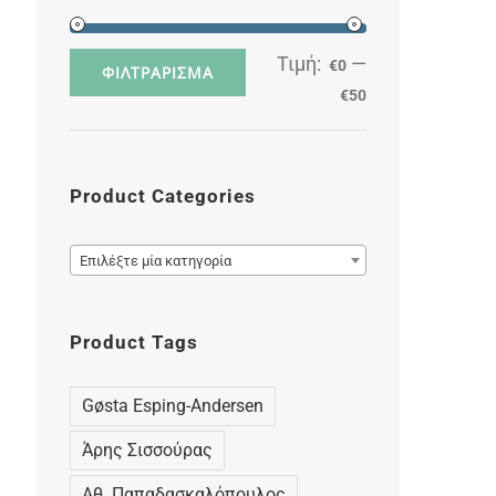
Τιμή:
—
€0
Ελάχιστη
Μέγιστη
ΦΙΛΤΡΆΡΙΣΜΑ
€50
τιμή
τιμή
Product Categories

Επιλέξτε μία κατηγορία
Product Tags
Gøsta Esping-Andersen
Άρης Σισσούρας
Αθ. Παπαδασκαλόπουλος