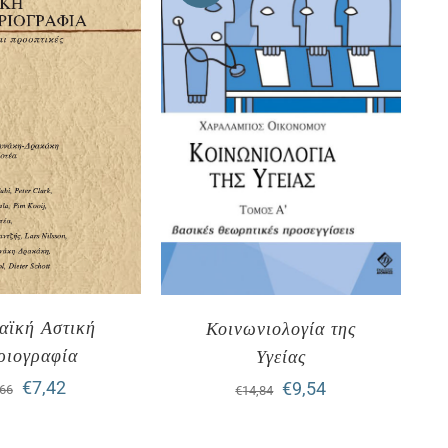
αϊκή Αστική
Κοινωνιολογία της
ριογραφία
Υγείας
Original
Η
Original
Η
€
7,42
€
9,54
,66
€
14,84
price
τρέχουσα
price
τρέχουσα