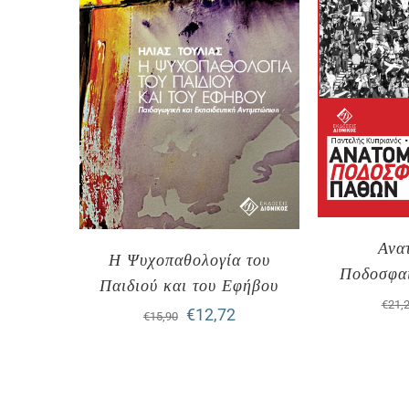
Ανα
Η Ψυχοπαθολογία του
Ποδοσφα
Παιδιού και του Εφήβου
€
21,
Original
Η
€
12,72
€
15,90
price
τρέχουσα
was:
τιμή