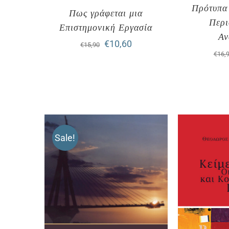
Πρότυπα 
Πως γράφεται μια
Περι
Επιστημονική Εργασία
Αν
Original
Η
€
10,60
€
15,90
€
16,
price
τρέχουσα
was:
τιμή
€15,90.
είναι:
€10,60.
Sale!