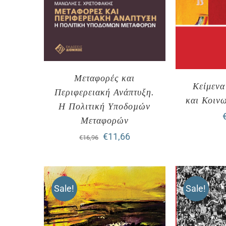
Μεταφορές και
Κείμενα
Περιφερειακή Ανάπτυξη.
και Κοινω
Η Πολιτική Υποδοµών
Μεταφορών
Original
Η
€
11,66
€
16,96
price
τρέχουσα
was:
τιμή
Sale!
Sale!
€16,96.
είναι:
€11,66.