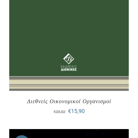
Διεθνείς Οικονομικοί Οργανισμοί
Original
Η
€
15,90
€
23,32
price
τρέχουσα
was:
τιμή