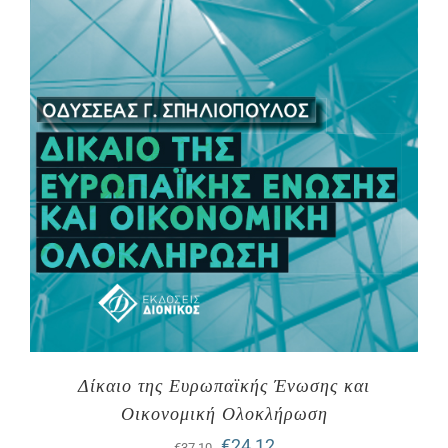
Δίκαιο της Ευρωπαϊκής Ένωσης και
Οικονομική Ολοκλήρωση
Original
Η
€
24,12
€
37,10