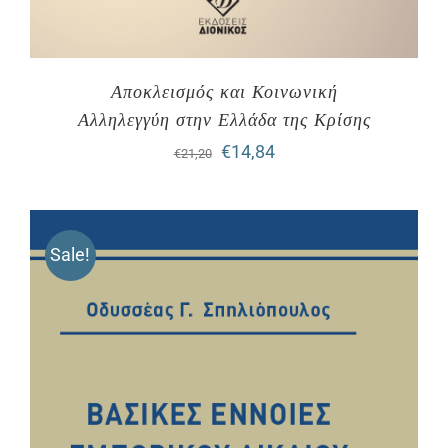
Αποκλεισμός και Κοινωνική
Αλληλεγγύη στην Ελλάδα της Κρίσης
Original
Η
€
14,84
€
21,20
price
τρέχουσα
was:
τιμή
Sale!
€21,20.
είναι:
€14,84.