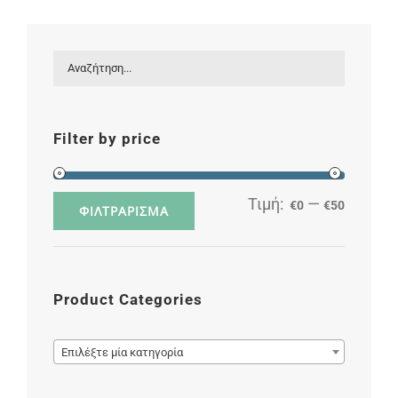
Filter by price
Τιμή:
—
€0
€50
Ελάχισ
Μέγιστ
ΦΙΛΤΡΆΡΙΣΜΑ
τιμή
τιμή
Product Categories

Επιλέξτε μία κατηγορία