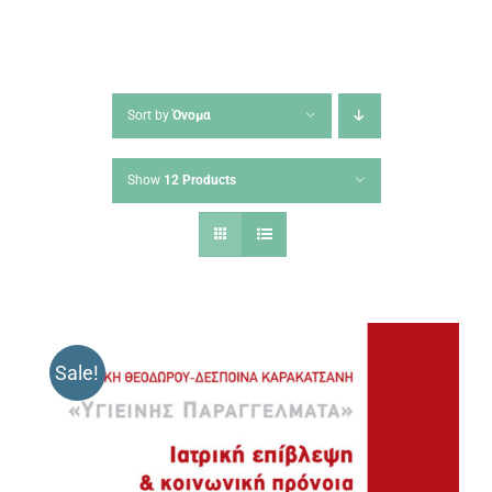
Sort by
Όνομα
Show
12 Products
Sale!