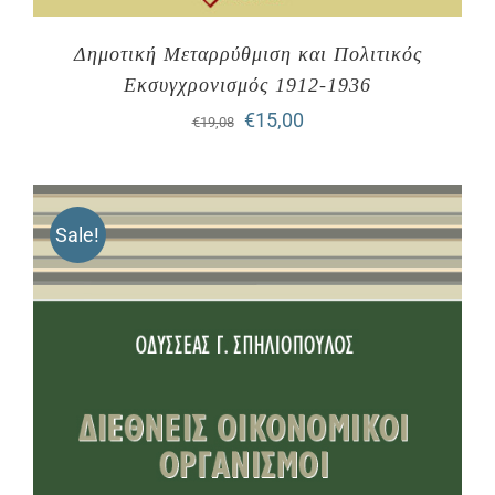
Δημοτική Μεταρρύθμιση και Πολιτικός
Εκσυγχρονισμός 1912-1936
Original
Η
€
15,00
€
19,08
price
τρέχουσα
was:
τιμή
Sale!
€19,08.
είναι:
€15,00.