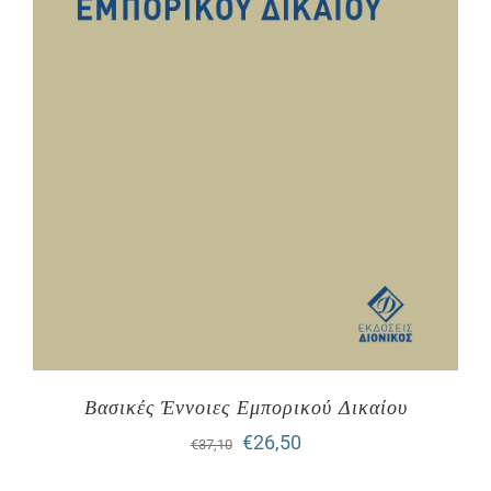
Βασικές Έννοιες Εμπορικού Δικαίου
Original
Η
€
26,50
€
37,10
price
τρέχουσα