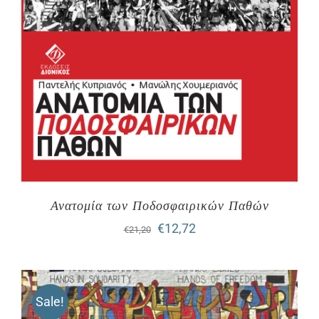
Ανατομία των Ποδοσφαιρικών Παθών
Original
Η
€
12,72
€
21,20
price
τρέχουσα
was:
τιμή
Sale!
€21,20.
είναι: