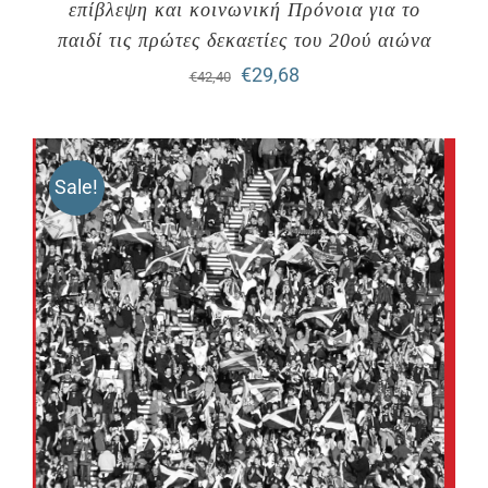
επίβλεψη και κοινωνική Πρόνοια για το
παιδί τις πρώτες δεκαετίες του 20ού αιώνα
Original
Η
€
29,68
€
42,40
price
τρέχουσα
was:
τιμή
Sale!
€42,40.
είναι:
€29,68.