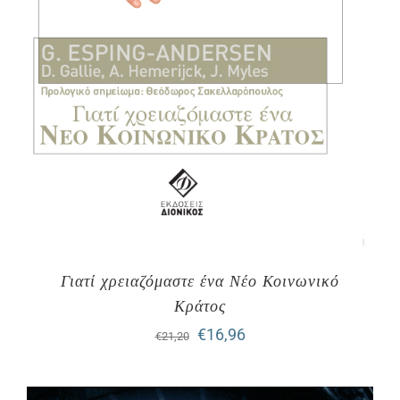
Γιατί χρειαζόμαστε ένα Νέο Κοινωνικό
Κράτος
Original
Η
€
16,96
€
21,20
price
τρέχουσα
was:
τιμή