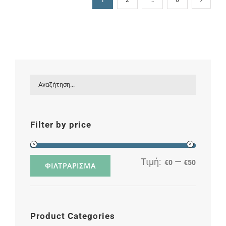
Filter by price
Τιμή:
—
€0
€50
Ελάχισ
Μέγιστ
ΦΙΛΤΡΆΡΙΣΜΑ
τιμή
τιμή
Product Categories