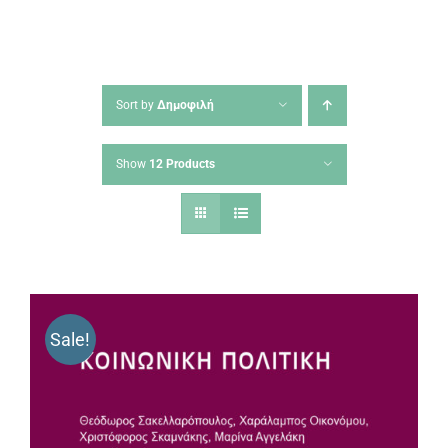
Sort by
Δημοφιλή
Show
12 Products
Sale!