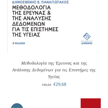
Μεθοδολογία της Έρευνας και της
Ανάλυσης Δεδομένων για τις Επιστήμες της
Υγείας
Original
Η
€
29,68
€
46,64
price
τρέχουσα
was:
τιμή