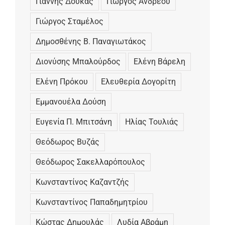
Γιάννης Δούκας
Γιώργος Ανδρέου
Γιώργος Σταμέλος
Δημοσθένης Β. Παναγιωτάκος
Διονύσης Μπαλούρδος
Ελένη Βάρελη
Ελένη Πρόκου
Ελευθερία Δογορίτη
Εμμανουέλα Δούση
Ευγενία Π. Μπιτσάνη
Ηλίας Τουλιάς
Θεόδωρος Βυζάς
Θεόδωρος Σακελλαρόπουλος
Κωνσταντίνος Καζαντζής
Κωνσταντίνος Παπαδημητρίου
Κώστας Δημουλάς
Λυδία Αβράμη