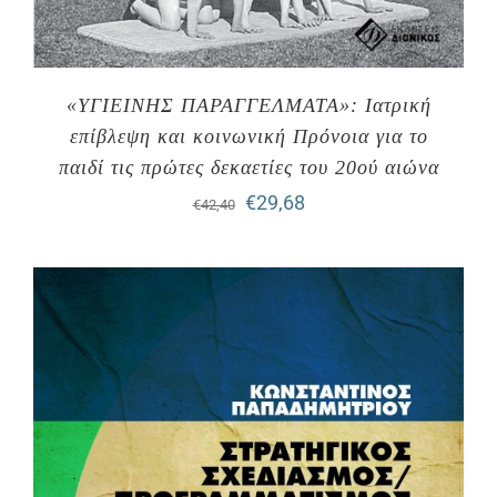
«ΥΓΙΕΙΝΗΣ ΠΑΡΑΓΓΕΛΜΑΤΑ»: Ιατρική
επίβλεψη και κοινωνική Πρόνοια για το
παιδί τις πρώτες δεκαετίες του 20ού αιώνα
Original
Η
€
29,68
€
42,40
price
τρέχουσα
was:
τιμή
€42,40.
είναι:
€29,68.