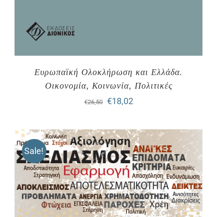
Ευρωπαϊκή Ολοκλήρωση και Ελλάδα.
Οικονομία, Κοινωνία, Πολιτικές
Original
Η
€
18,02
€
26,50
price
τρέχουσα
was:
τιμή
Sale!
€26,50.
είναι:
€18,02.