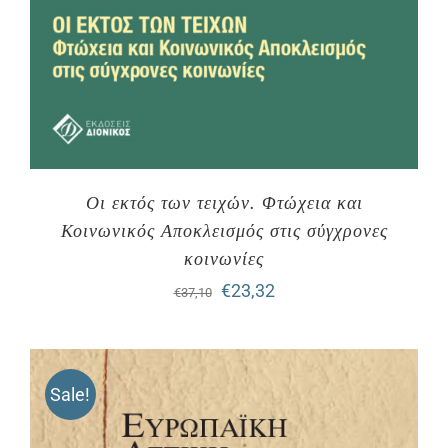
Οι εκτός των τειχών. Φτώχεια και
Κοινωνικός Αποκλεισμός στις σύγχρονες
κοινωνίες
Original
Η
€
23,32
€
37,10
price
τρέχουσα
was:
τιμή
Sale!
€37,10.
είναι:
€23,32.