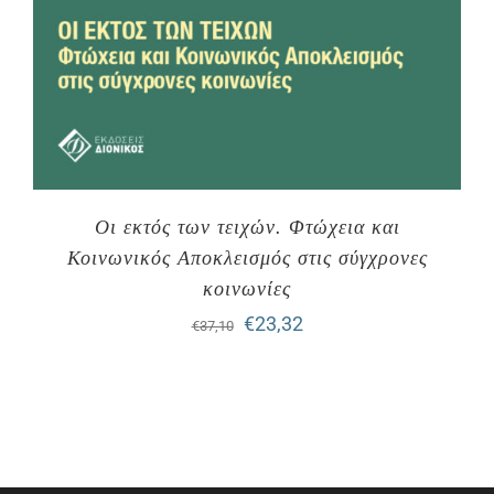
Οι εκτός των τειχών. Φτώχεια και
Κοινωνικός Αποκλεισμός στις σύγχρονες
κοινωνίες
Original
Η
€
23,32
€
37,10
price
τρέχουσα
was:
τιμή
€37,10.
είναι:
€23,32.