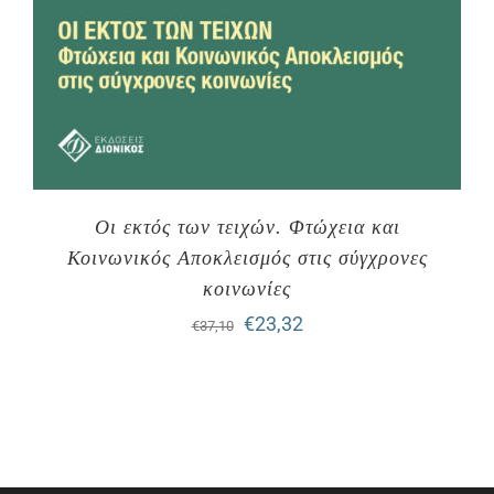
Οι εκτός των τειχών. Φτώχεια και
Κοινωνικός Αποκλεισμός στις σύγχρονες
κοινωνίες
Original
Η
€
23,32
€
37,10
price
τρέχουσα
was:
τιμή
€37,10.
είναι:
€23,32.