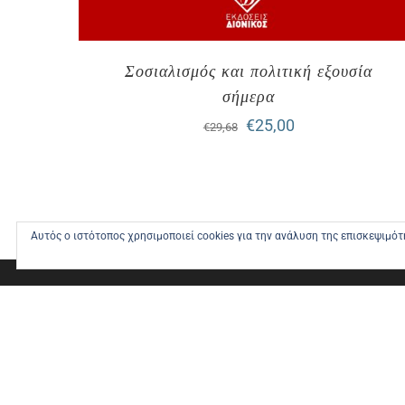
Σοσιαλισμός και πολιτική εξουσία
σήμερα
Original
Η
€
25,00
€
29,68
price
τρέχουσα
was:
τιμή
€29,68.
είναι:
Αυτός ο ιστότοπος χρησιμοποιεί cookies για την ανάλυση της επισκεψιμό
€25,00.