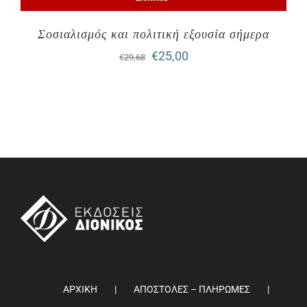
Σοσιαλισμός και πολιτική εξουσία σήμερα
Original
Η
€
25,00
€
29,68
price
τρέχουσα
was:
τιμή
€29,68.
είναι:
€25,00.
ΑΡΧΙΚΗ
ΑΠΟΣΤΟΛΕΣ – ΠΛΗΡΩΜΕΣ