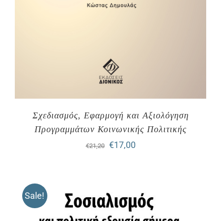
Σχεδιασμός, Εφαρμογή και Αξιολόγηση
Προγραμμάτων Κοινωνικής Πολιτικής
Original
Η
€
17,00
€
21,20
price
τρέχουσα
was:
τιμή
Sale!
€21,20.
είναι:
€17,00.