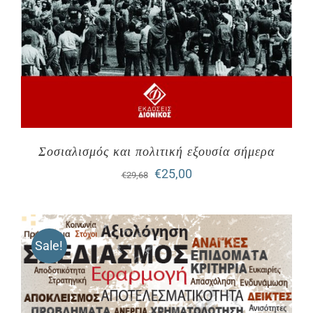
Σοσιαλισμός και πολιτική εξουσία σήμερα
Original
Η
€
25,00
€
29,68
price
τρέχουσα
was:
τιμή
Sale!
€29,68.
είναι:
€25,00.