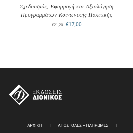
Σχεδιασμός, Εφαρμογή και Αξιολόγηση
Προγραμμάτων Κοινωνικής Πολιτικής
Original
Η
€
17,00
€
21,20
price
τρέχουσα
was:
τιμή
€21,20.
είναι:
€17,00.
ΑΡΧΙΚΗ
ΑΠΟΣΤΟΛΕΣ – ΠΛΗΡΩΜΕΣ