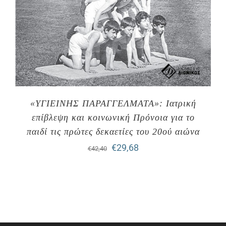
«ΥΓΙΕΙΝΗΣ ΠΑΡΑΓΓΕΛΜΑΤΑ»: Ιατρική
επίβλεψη και κοινωνική Πρόνοια για το
παιδί τις πρώτες δεκαετίες του 20ού αιώνα
Original
Η
€
29,68
€
42,40
price
τρέχουσα
was:
τιμή
€42,40.
είναι:
€29,68.