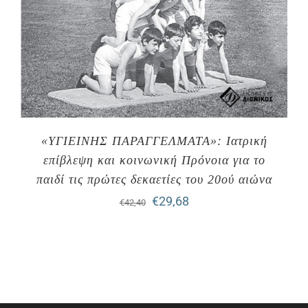
«ΥΓΙΕΙΝΗΣ ΠΑΡΑΓΓΕΛΜΑΤΑ»: Ιατρική
επίβλεψη και κοινωνική Πρόνοια για το
παιδί τις πρώτες δεκαετίες του 20ού αιώνα
Original
Η
€
29,68
€
42,40
price
τρέχουσα
was:
τιμή
€42,40.
είναι:
€29,68.