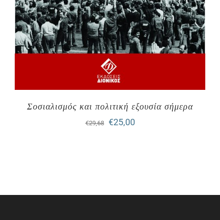
Σοσιαλισμός και πολιτική εξουσία σήμερα
Original
Η
€
25,00
€
29,68
price
τρέχουσα
was:
τιμή
€29,68.
είναι:
€25,00.