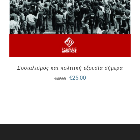
Σοσιαλισμός και πολιτική εξουσία σήμερα
Original
Η
€
25,00
€
29,68
price
τρέχουσα
was:
τιμή
€29,68.
είναι:
€25,00.