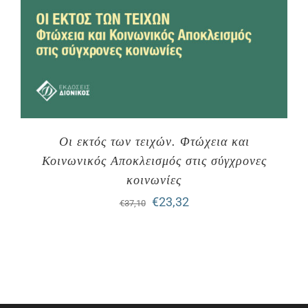
Οι εκτός των τειχών. Φτώχεια και
Κοινωνικός Αποκλεισμός στις σύγχρονες
κοινωνίες
Original
Η
€
23,32
€
37,10
price
τρέχουσα
was:
τιμή
€37,10.
είναι:
€23,32.