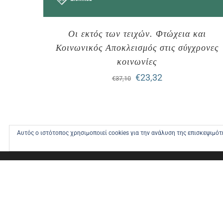
Οι εκτός των τειχών. Φτώχεια και
Κοινωνικός Αποκλεισμός στις σύγχρονες
κοινωνίες
Original
Η
€
23,32
€
37,10
price
τρέχουσα
was:
τιμή
€37,10.
είναι:
Αυτός ο ιστότοπος χρησιμοποιεί cookies για την ανάλυση της επισκεψιμό
€23,32.