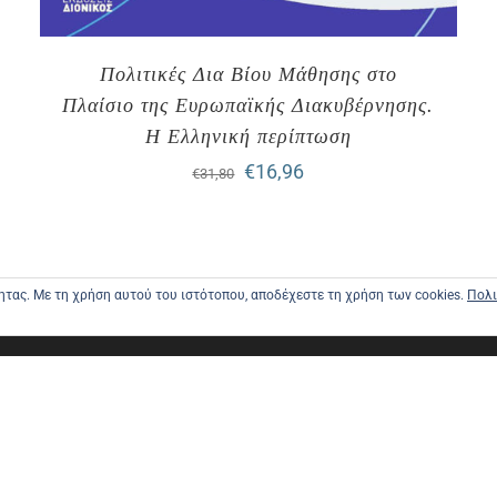
Πολιτικές Δια Βίου Μάθησης στο
Πλαίσιο της Ευρωπαϊκής Διακυβέρνησης.
Η Ελληνική περίπτωση
Original
Η
€
16,96
€
31,80
price
τρέχουσα
was:
τιμή
€31,80.
είναι:
τητας. Με τη χρήση αυτού του ιστότοπου, αποδέχεστε τη χρήση των cookies.
Πολι
€16,96.
ΑΡΧΙΚΗ
ΑΠΟΣΤΟΛΕ