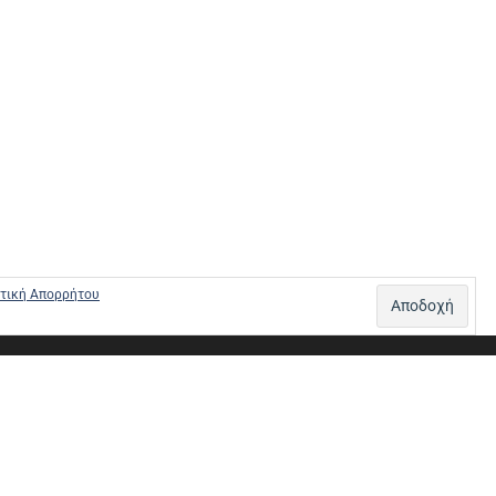
τική Απορρήτου
Σ – ΠΛΗΡΩΜΕΣ
ΠΟΛΙΤΙΚΗ ΕΠΙΣΤΡΟΦΩΝ
ΠΟΛΙΤΙΚΗ ΑΠΟΡΡΗΤΟΥ
0