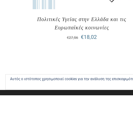
Πολιτικές Υγείας στην Ελλάδα και τις
Ευρωπαϊκές κοινωνίες
Original
Η
€
18,02
€
27,56
price
τρέχουσα
was:
τιμή
€27,56.
είναι:
€18,02.
Αυτός ο ιστότοπος χρησιμοποιεί cookies για την ανάλυση της επισκεψιμό