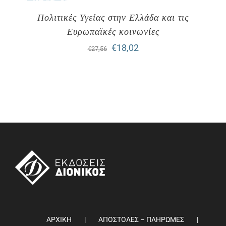
Πολιτικές Υγείας στην Ελλάδα και τις
Ευρωπαϊκές κοινωνίες
Original
Η
€
18,02
€
27,56
price
τρέχουσα
was:
τιμή
€27,56.
είναι:
€18,02.
ΑΡΧΙΚΗ
ΑΠΟΣΤΟΛΕΣ – ΠΛΗΡΩΜΕΣ