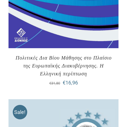
Πολιτικές Δια Βίου Μάθησης στο Πλαίσιο
της Ευρωπαϊκής Διακυβέρνησης. Η
Ελληνική περίπτωση
Original
Η
€
16,96
€
31,80
price
τρέχουσα
was:
τιμή
Sale!
€31,80.
είναι:
€16,96.