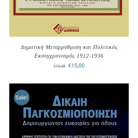
Δημοτική Μεταρρύθμιση και Πολιτικός
Εκσυγχρονισμός 1912-1936
Original
Η
€
15,00
€
19,08
price
τρέχουσα
was:
τιμή
Sale!
€19,08.
είναι:
€15,00.