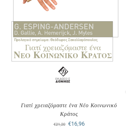
Γιατί χρειαζόμαστε ένα Νέο Κοινωνικό
Κράτος
Original
Η
€
16,96
€
21,20
price
τρέχουσα