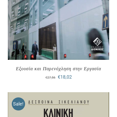
Εξουσία και Παρενόχληση στην Εργασία
Original
Η
€
18,02
€
27,56
price
τρέχουσα
was:
τιμή
Sale!
€27,56.
είναι:
€18,02.