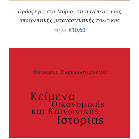
Πρόσφυγες στη Μόρια: Οι συνέπειες μιας
αποτρεπτικής μεταναστευτικής πολιτικής
Original
Η
€
10,60
€
14,84
price
τρέχουσα
was:
τιμή
€14,84.
είναι:
€10,60.