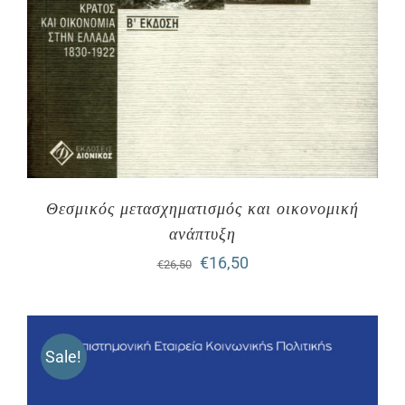
Θεσμικός μετασχηματισμός και οικονομική
ανάπτυξη
Original
Η
€
16,50
€
26,50
price
τρέχουσα
was:
τιμή
Sale!
€26,50.
είναι:
€16,50.