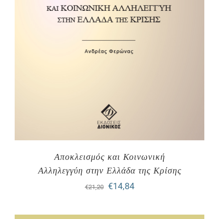
Αποκλεισμός και Κοινωνική
Αλληλεγγύη στην Ελλάδα της Κρίσης
Original
Η
€
14,84
€
21,20
price
τρέχουσα