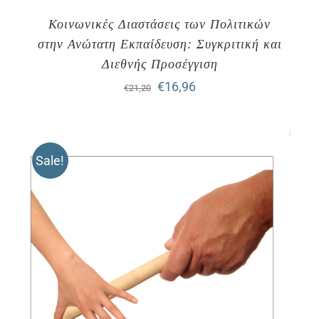
Κοινωνικές Διαστάσεις των Πολιτικών
στην Ανώτατη Εκπαίδευση: Συγκριτική και
Διεθνής Προσέγγιση
Original
Η
€
16,96
€
21,20
price
τρέχουσα
was:
τιμή
Sale!
€21,20.
είναι:
€16,96.