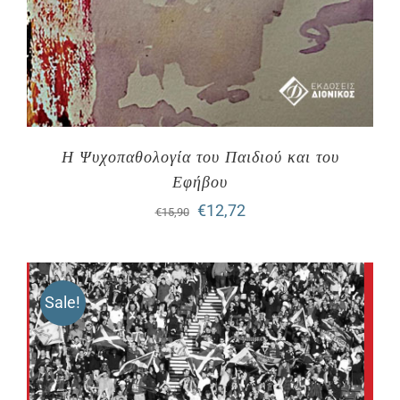
Η Ψυχοπαθολογία του Παιδιού και του
Εφήβου
Original
Η
€
12,72
€
15,90
price
τρέχουσα
was:
τιμή
Sale!
€15,90.
είναι:
€12,72.