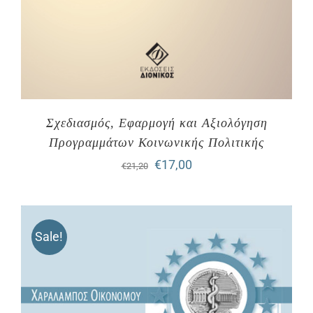
Σχεδιασμός, Εφαρμογή και Αξιολόγηση
Προγραμμάτων Κοινωνικής Πολιτικής
Original
Η
€
17,00
€
21,20
price
τρέχουσα
was:
τιμή
Sale!
€21,20.
είναι:
€17,00.