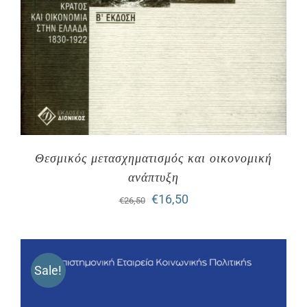
Θεσμικός μετασχηματισμός και οικονομική
ανάπτυξη
Original
Η
€
16,50
€
26,50
price
τρέχουσα
was:
τιμή
Sale!
€26,50.
είναι:
€16,50.