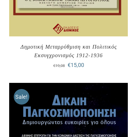
Δημοτική Μεταρρύθμιση και Πολιτικός
Εκσυγχρονισμός 1912-1936
Original
Η
€
15,00
€
19,08
price
τρέχουσα
was:
τιμή
Sale!
€19,08.
είναι:
€15,00.