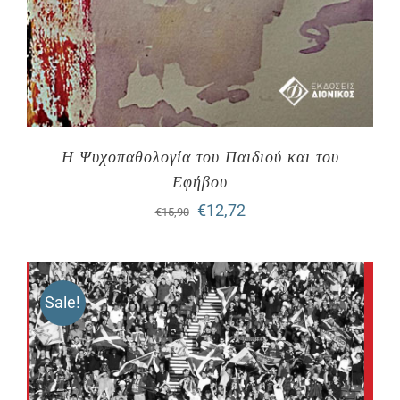
Η Ψυχοπαθολογία του Παιδιού και του
Εφήβου
Original
Η
€
12,72
€
15,90
price
τρέχουσα
was:
τιμή
Sale!
€15,90.
είναι:
€12,72.