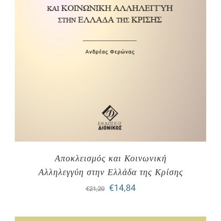
Αποκλεισμός και Κοινωνική
Αλληλεγγύη στην Ελλάδα της Κρίσης
Original
Η
€
14,84
€
21,20
price
τρέχουσα