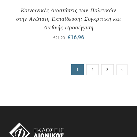
Κοινωνικές Διαστάσεις των Πολιτικών
στην Ανώτατη Εκπαίδευση: Συγκριτική και
Διεθνής Προσέγγιση
Original
Η
€
16,96
€
21,20
price
τρέχουσα
was:
τιμή
€21,20.
είναι:
1
2
3
€16,96.