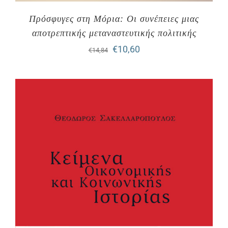
Πρόσφυγες στη Μόρια: Οι συνέπειες μιας
αποτρεπτικής μεταναστευτικής πολιτικής
Original
Η
€
10,60
€
14,84
price
τρέχουσα
was:
τιμή
€14,84.
είναι:
€10,60.