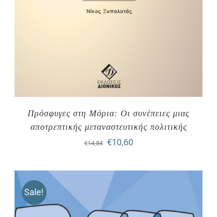
Πρόσφυγες στη Μόρια: Οι συνέπειες μιας
αποτρεπτικής μεταναστευτικής πολιτικής
Original
Η
€
10,60
€
14,84
price
τρέχουσα
was:
τιμή
Sale!
€14,84.
είναι:
€10,60.