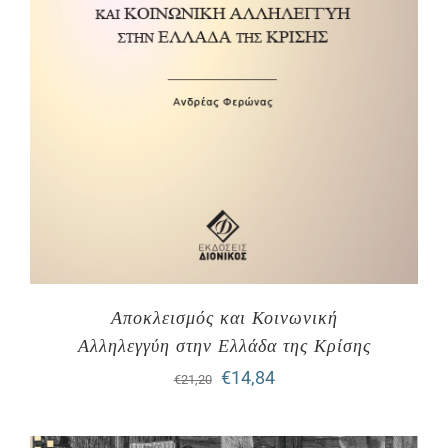
Αποκλεισμός και Κοινωνική
Αλληλεγγύη στην Ελλάδα της Κρίσης
Original
Η
€
14,84
€
21,20
price
τρέχουσα