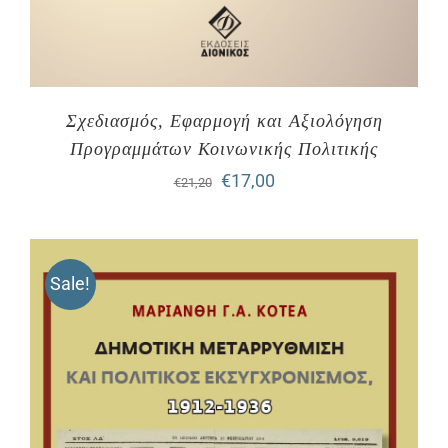
Σχεδιασμός, Εφαρμογή και Αξιολόγηση
Προγραμμάτων Κοινωνικής Πολιτικής
Original
Η
€
17,00
€
21,20
price
τρέχουσα
was:
τιμή
Sale!
€21,20.
είναι:
€17,00.