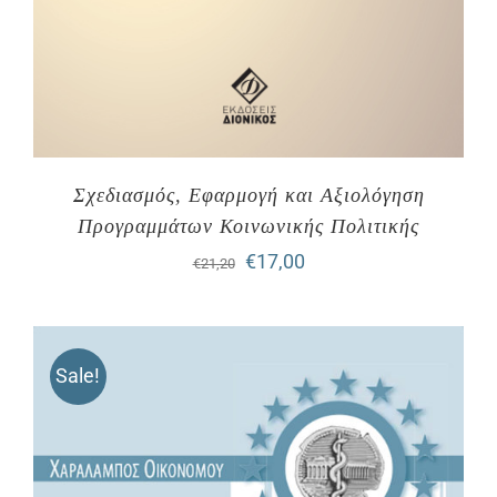
Σχεδιασμός, Εφαρμογή και Αξιολόγηση
Προγραμμάτων Κοινωνικής Πολιτικής
Original
Η
€
17,00
€
21,20
price
τρέχουσα
was:
τιμή
Sale!
€21,20.
είναι:
€17,00.