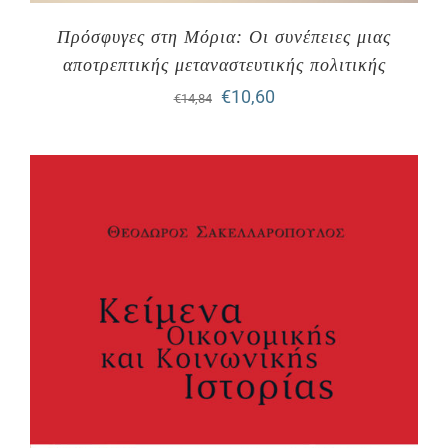
Πρόσφυγες στη Μόρια: Οι συνέπειες μιας
αποτρεπτικής μεταναστευτικής πολιτικής
Original
Η
€
10,60
€
14,84
price
τρέχουσα
was:
τιμή
€14,84.
είναι:
€10,60.