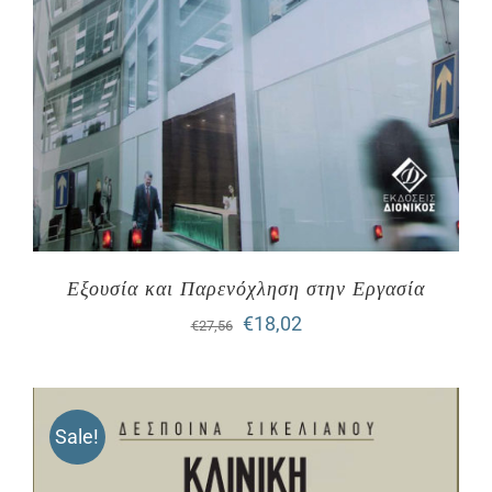
Εξουσία και Παρενόχληση στην Εργασία
Original
Η
€
18,02
€
27,56
price
τρέχουσα
was:
τιμή
Sale!
€27,56.
είναι:
€18,02.