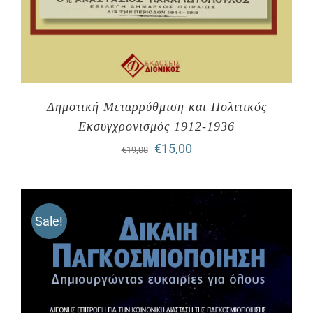
Δημοτική Μεταρρύθμιση και Πολιτικός
Εκσυγχρονισμός 1912-1936
Original
Η
€
15,00
€
19,08
price
τρέχουσα
was:
τιμή
Sale!
€19,08.
είναι:
€15,00.