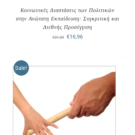
Κοινωνικές Διαστάσεις των Πολιτικών
στην Ανώτατη Εκπαίδευση: Συγκριτική και
Διεθνής Προσέγγιση
Original
Η
€
16,96
€
21,20
price
τρέχουσα
was:
τιμή
Sale!
€21,20.
είναι:
€16,96.