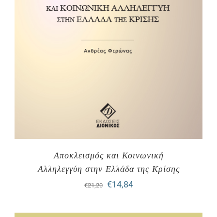
Αποκλεισμός και Κοινωνική
Αλληλεγγύη στην Ελλάδα της Κρίσης
Original
Η
€
14,84
€
21,20
price
τρέχουσα