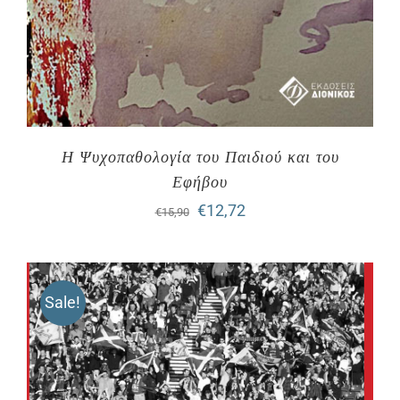
Η Ψυχοπαθολογία του Παιδιού και του
Εφήβου
Original
Η
€
12,72
€
15,90
price
τρέχουσα
was:
τιμή
Sale!
€15,90.
είναι:
€12,72.