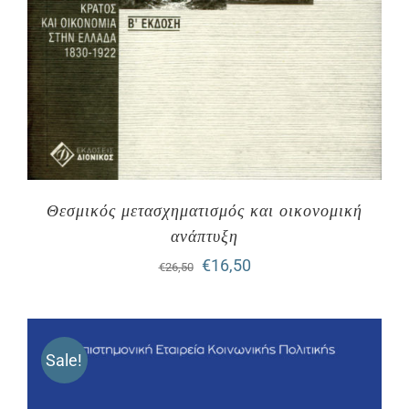
Θεσμικός μετασχηματισμός και οικονομική
ανάπτυξη
Original
Η
€
16,50
€
26,50
price
τρέχουσα
was:
τιμή
Sale!
€26,50.
είναι:
€16,50.