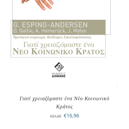
Γιατί χρειαζόμαστε ένα Νέο Κοινωνικό
Κράτος
Original
Η
€
16,96
€
21,20
price
τρέχουσα