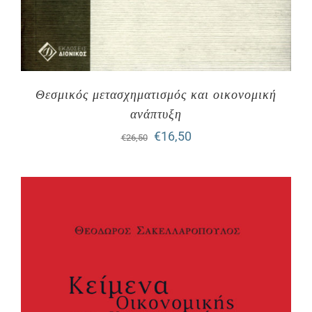
Θεσμικός μετασχηματισμός και οικονομική
ανάπτυξη
Original
Η
€
16,50
€
26,50
price
τρέχουσα
was:
τιμή
€26,50.
είναι:
€16,50.