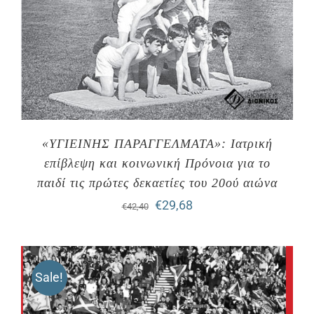
«ΥΓΙΕΙΝΗΣ ΠΑΡΑΓΓΕΛΜΑΤΑ»: Ιατρική
επίβλεψη και κοινωνική Πρόνοια για το
παιδί τις πρώτες δεκαετίες του 20ού αιώνα
Original
Η
€
29,68
€
42,40
price
τρέχουσα
was:
τιμή
Sale!
€42,40.
είναι:
€29,68.