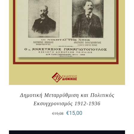
Δημοτική Μεταρρύθμιση και Πολιτικός
Εκσυγχρονισμός 1912-1936
Original
Η
€
15,00
€
19,08
price
τρέχουσα