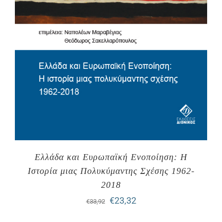
Ελλάδα και Ευρωπαϊκή Ενοποίηση: Η
Ιστορία μιας Πολυκύμαντης Σχέσης 1962-
2018
Original
Η
€
23,32
€
33,92
price
τρέχουσα