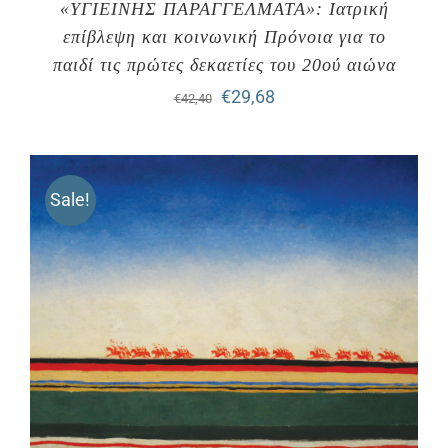
«ΥΓΙΕΙΝΗΣ ΠΑΡΑΓΓΕΛΜΑΤΑ»: Ιατρική
επίβλεψη και κοινωνική Πρόνοια για το
παιδί τις πρώτες δεκαετίες του 20ού αιώνα
Original
Η
€
29,68
€
42,40
price
τρέχουσα
was:
τιμή
Sale!
€42,40.
είναι:
€29,68.