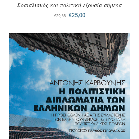
Σοσιαλισμός και πολιτική εξουσία σήμερα
Original
Η
€
25,00
€
29,68
price
τρέχουσα
was:
τιμή
€29,68.
είναι:
€25,00.