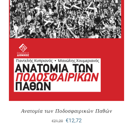
Ανατομία των Ποδοσφαιρικών Παθών
Original
Η
€
12,72
€
21,20
price
τρέχουσα