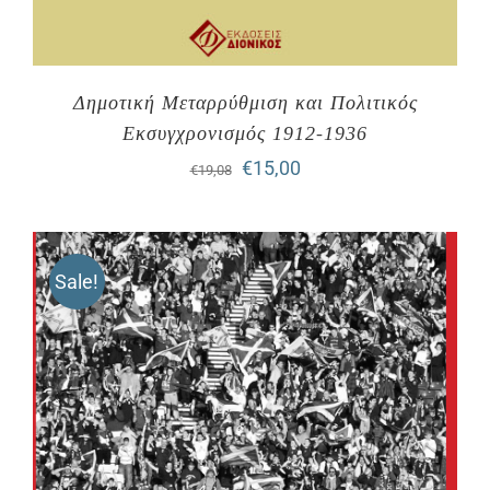
Δημοτική Μεταρρύθμιση και Πολιτικός
Εκσυγχρονισμός 1912-1936
Original
Η
€
15,00
€
19,08
price
τρέχουσα
was:
τιμή
Sale!
€19,08.
είναι:
€15,00.