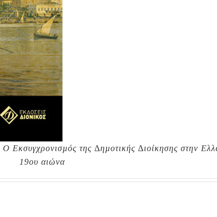
 Ο Εκσυγχρονισµός της ∆ηµοτικής ∆ιοίκησης στην Ελλ
19ου αιώνα