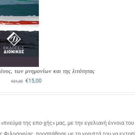
ρέους, των μνημονίων και της λιτότητας
Original
Η
€
15,00
€
21,20
price
τρέχουσα
was:
τιμή
€21,20.
είναι:
«πνεύμα της επο-χής» μας, με την εγελιανή έννοια του
€15,00.
 Φιλοσοφίας, προσπάθησε με τα γρα-πτά του να εντοπ