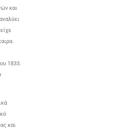
γών και
 αναλύει
 είχε
καιρα.
ου 1833.
υ
ικά
ικό
ας και