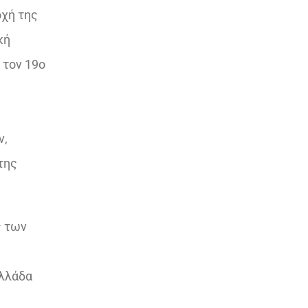
οχή της
κή
 τον 19ο
ν,
της
ς των
Ελλάδα